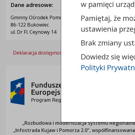
w pamięci urząd
Dane adresowe:
Pamiętaj, że mo
Gminny Ośrodek Pomocy Społecznej w Bukowcu
86-122 Bukowiec
ustawienia prze
ul. Dr Fl. Ceynowy 14
Brak zmiany ust
Deklaracja dostępności
Polityka prywatności
Dowiedz się wię
Polityki Prywatn
„Rozbudowa i modernizacja Systemu Regionalneg
„Infostrada Kujaw i Pomorza 2.0", współfinansow