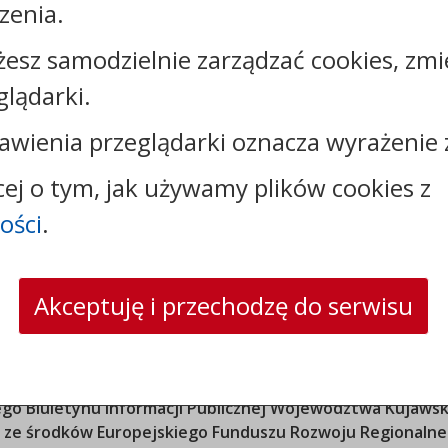
zenia.
Kontakt:
żesz samodzielnie zarządzać cookies, zmi
tel.:
+48523309324
e-mail:
gops@bukowiec.pl
glądarki.
skrytka ePUAP: /GOPSBukowiec/SkrytkaESP
awienia przeglądarki oznacza wyrażenie 
cej o tym, jak używamy plików cookies z
ości
.
Akceptuję i przechodzę do serwisu
o Biuletynu Informacji Publicznej
Województwa Kujawsk
ana ze środków Europejskiego Funduszu Rozwoju Regional