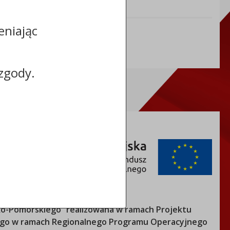
Informacje dodatkowe:
eniając
NIP: 5591979974
REGON: 340383242
zgody.
o-Pomorskiego
” realizowana w ramach Projektu
nego w ramach Regionalnego Programu Operacyjnego