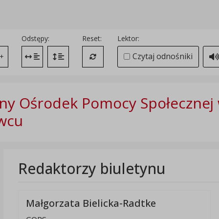
Odstępy:
Reset:
Lektor:
Czytaj odnośniki
+
Zmień odstęp między literami
Zmień interlinię i margines między paragrafami
Przywróć ustawienia domyślne
ny Ośrodek Pomocy Społecznej
wcu
Redaktorzy biuletynu
Małgorzata Bielicka-Radtke