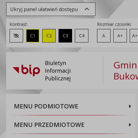
Ukryj panel ułatwień dostępu
Kontrast:
Rozmiar czcionki:
C1
C2
C3
C4
A
A+
A+
Zmień kontrast na domyślny
Gmin
Biuletyn
Informacji
Buko
Publicznej
MENU PODMIOTOWE
MENU PRZEDMIOTOWE