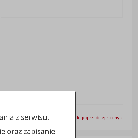
nia z serwisu.
Powrót do poprzedniej strony »
cie oraz zapisanie