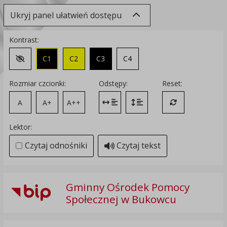
Ukryj panel ułatwień dostępu
Kontrast:
C1
C2
C3
C4
Zmień kontrast na domyślny
Rozmiar czcionki:
Odstępy:
Reset:
A
A+
A++
Zmień odstęp między literami
Zmień interlinię i margines
Przywróć ustawi
Lektor:
Czytaj odnośniki
Czytaj tekst
Gminny Ośrodek Pomocy
Społecznej w Bukowcu