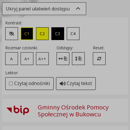
Ukryj panel ułatwień dostępu
Kontrast:
C1
C2
C3
C4
Zmień kontrast na domyślny
Rozmiar czcionki:
Odstępy:
Reset:
A
A+
A++
Zmień odstęp między literami
Zmień interlinię i margines
Przywróć ustawi
Lektor:
Czytaj odnośniki
Czytaj tekst
Gminny Ośrodek Pomocy
Społecznej w Bukowcu