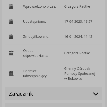
Wprowadzono przez:
Grzegorz Radtke
Udostępniono:
17-04-2023, 13:57
Zmodyfikowano:
16-01-2024, 11:42
p
Osoba
Grzegorz Radtke
odpowiedzialna:
Gminny Ośrodek
Podmiot
Pomocy Społecznej
O
udostępniający:
w Bukowcu
Załączniki