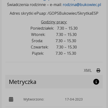
Świadczenia rodzinne – e-mail:
rodzina@bukowiec.pl
Adres skrytki ePuap: /GOPSBukowiec/SkrytkaESP
Godziny pracy:
Poniedziałek: 7.30 – 15.30
Wtorek: 7.30 – 15.30
Środa: 7.30 – 15.30
Czwartek: 7.30 – 15.30
Piątek: 7.30 – 15.30
Druk
XML
Metryczka
Wytworzono:
17-04-2023
p