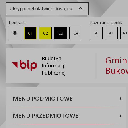
Ukryj panel ułatwień dostępu
Kontrast:
Rozmiar czcionki:
C1
C2
C3
C4
A
A+
A+
Zmień kontrast na domyślny
Gmin
Biuletyn
Informacji
Buko
Publicznej
MENU PODMIOTOWE
MENU PRZEDMIOTOWE