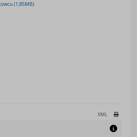
kowcu (1,85MB)
Drukuj 
XML