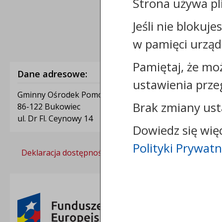
Strona używa pl
Jeśli nie blokuje
w pamięci urząd
Pamiętaj, że mo
Dane adresowe:
ustawienia prze
Gminny Ośrodek Pomocy Społecznej w Bukowcu
Brak zmiany ust
86-122 Bukowiec
ul. Dr Fl. Ceynowy 14
Dowiedz się wię
Polityki Prywatn
Deklaracja dostępności
Polityka prywatności