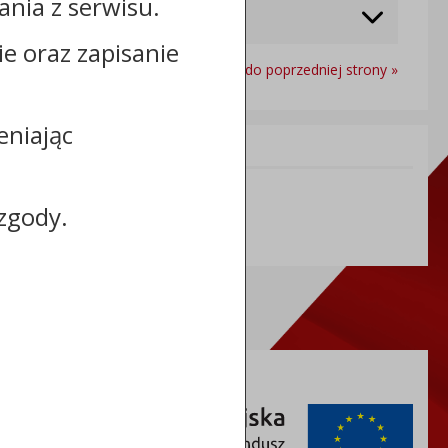
nia z serwisu.
cie oraz zapisanie
Powrót do poprzedniej strony »
eniając
Informacje dodatkowe:
NIP: 5591979974
zgody.
REGON: 340383242