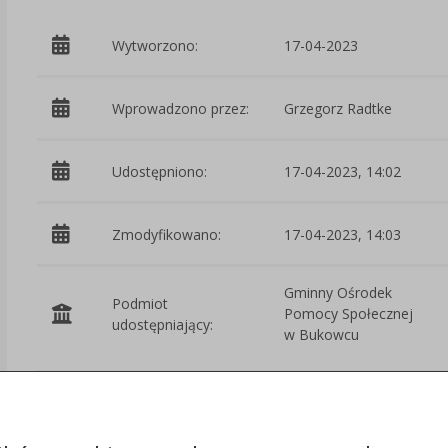
Wytworzono:
17-04-2023
Wprowadzono przez:
Grzegorz Radtke
Udostępniono:
17-04-2023, 14:02
Zmodyfikowano:
17-04-2023, 14:03
Gminny Ośrodek
Podmiot
Pomocy Społecznej
udostępniający:
w Bukowcu
Załączniki