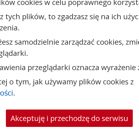
ików cookies w celu poprawnego korzysta
Rejestr zmian
sz tych plików, to zgadzasz się na ich uży
zenia.
żesz samodzielnie zarządzać cookies, zmi
Kontakt:
glądarki.
tel.:
+48523309324
awienia przeglądarki oznacza wyrażenie 
e-mail:
gops@bukowiec.pl
skrytka ePUAP: /GOPSBukowiec/SkrytkaESP
cej o tym, jak używamy plików cookies z
ości
.
Akceptuję i przechodzę do serwisu