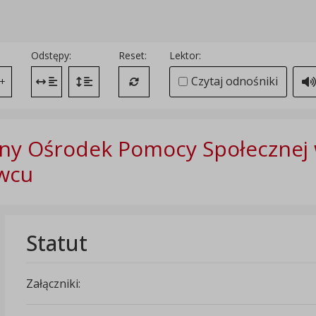
Odstępy:
Reset:
Lektor:
Czytaj odnośniki
+
Zmień odstęp między literami
Zmień interlinię i margines między paragrafami
Przywróć ustawienia domyślne
ny Ośrodek Pomocy Społecznej
wcu
Statut
Załączniki: