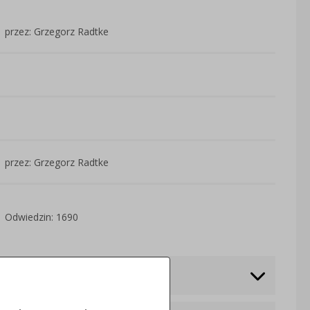
przez: Grzegorz Radtke
przez: Grzegorz Radtke
Odwiedzin: 1690