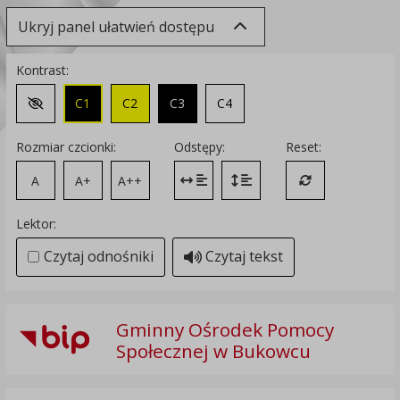
Ukryj panel ułatwień dostępu
Kontrast:
C1
C2
C3
C4
Zmień kontrast na domyślny
Rozmiar czcionki:
Odstępy:
Reset:
A
A+
A++
Zmień odstęp między literami
Zmień interlinię i margines
Przywróć ustawi
Lektor:
Czytaj odnośniki
Czytaj tekst
Gminny Ośrodek Pomocy
Społecznej w Bukowcu