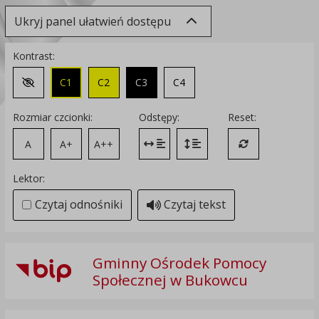
Ukryj panel ułatwień dostępu
Kontrast:
C1
C2
C3
C4
Zmień kontrast na domyślny
Rozmiar czcionki:
Odstępy:
Reset:
A
A+
A++
Zmień odstęp między literami
Zmień interlinię i margines
Przywróć ustawi
Lektor:
Czytaj odnośniki
Czytaj tekst
Gminny Ośrodek Pomocy
Społecznej w Bukowcu