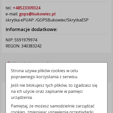
tel.:
+48523309324
e-mail:
gops@bukowiec.pl
skrytka ePUAP: /GOPSBukowiec/SkrytkaESP
Informacje dodatkowe:
NIP: 5591979974
REGON: 340383242
Deklaracja dostępności
Strona używa plików cookies w celu
Polityka prywatności
poprawnego korzystania z serwisu.
Jeśli nie blokujesz tych plików, to zgadzasz się
na ich użycie oraz zapisanie w pamięci
urządzenia.
Pamiętaj, że możesz samodzielnie zarządzać
cookies, zmieniając ustawienia przeglądarki.